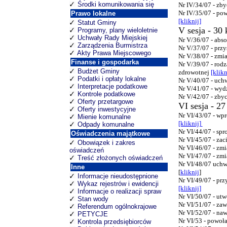
Środki komunikowania się
Nr IV/34/07 - zby
Nr IV/35/07 - po
Prawo lokalne
[kliknij]
Statut Gminy
V sesja - 30 
Programy, plany wieloletnie
Uchwały Rady Miejskiej
Nr V/36/07 - abs
Zarządzenia Burmistrza
Nr V/37/07 - prz
Akty Prawa Miejscowego
Nr V/38/07 - zmi
Finanse i gospodarka
Nr V/39/07 - rod
Budżet Gminy
zdrowotnej
[klikn
Podatki i opłaty lokalne
Nr V/40/07 - uch
Interpretacje podatkowe
Nr V/41/07 - wyd
Kontrole podatkowe
Nr V/42/07 - zby
Oferty przetargowe
VI sesja - 2
Oferty inwestycyjne
Nr VI/43/07 - wp
Mienie komunalne
[kliknij]
Odpady komunalne
Nr VI/44/07 - spr
Oświadczenia majątkowe
Nr VI/45/07 - za
Obowiązek i zakres
Nr VI/46/07 - zm
oświadczeń
Nr VI/47/07 - z
Treść złożonych oświadczeń
Nr VI/48/07 uch
Inne
[
kliknij
]
Informacje nieudostępnione
Nr VI/49/07 - pr
Wykaz rejestrów i ewidencji
[kliknij]
Informacje o realizacji spraw
Nr VI/50/07 - ut
Stan wody
Nr VI/51/07 - za
Referendum ogólnokrajowe
Nr VI/52/07 - na
PETYCJE
Nr VI/53 - powoł
Kontrola przedsiębiorców