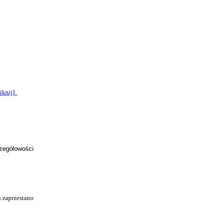
liknij]
czegółowości
h zaprzestano