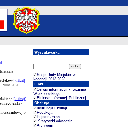
Wyszukiwarka
j]
ziałania
Sesje Rady Miejskiej w
kadencji 2018-2023
a ścieków
[kliknij]
Linki
ta 2008-2020
Serwis informacyjny Koźmina
Wielkopolskiego
Biuletyn Informacji Publicznej
olskiego
[kliknij]
Obsługa
rzennego gminy
Instrukcja Obsługi
 mieszkaniowej w
Redakcja
Rejestr zmian
Statystyki odwiedzin
Archiwum