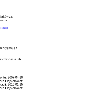
datków za:
dzenia
liknij]
ie wygasają z
zierżawiania lub
entu: 2007-04-10
zka Flejsierowicz
kacji: 2013-01-15
zka Flejsierowicz