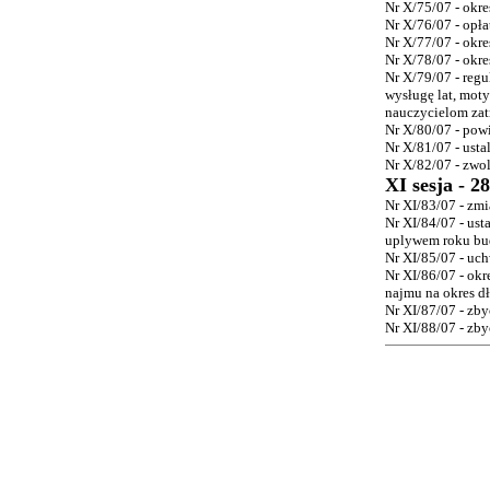
Nr X/75/07 - okr
Nr X/76/07 - opł
Nr X/77/07 - okr
Nr X/78/07 - okr
Nr X/79/07 - reg
wysługę lat, moty
nauczycielom za
Nr X/80/07 - pow
Nr X/81/07 - ust
Nr X/82/07 - zwo
XI sesja - 2
Nr XI/83/07 - zm
Nr XI/84/07 - us
uplywem roku b
Nr XI/85/07 - uc
Nr XI/86/07 - okr
najmu na okres dł
Nr XI/87/07 - zby
Nr XI/88/07 - zb