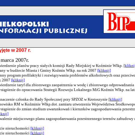
jęte w 2007 r.
 marca 2007r.
twierdzenie planów pracy stałych komisji Rady Miejskiej w Koźminie Wlkp.
[klikni
iany w budżecie Miasta i Gminy Koźmin Wlkp. na rok 2007
[kliknij]
inny program profilaktyki i rozwiązywania problemów alkoholowych oraz przeciwd
ok 2007
[kliknij]
twierdzenie taryf dla zbiorowego zaopatrzenia w wodę i zbiorowego odprowadzani
zystąpienie do opracowania Strategii Rozwoju Lokalnego MiG Koźmin Wlkp. na la
znaczenie członka do Rady Społecznej przy SPZOZ w Krotoszynie
[kliknij]
tanowisko RM w Koźminie Wlkp.dot. zamiaru utworzenia Województwa Środkowop
zystąpienie do zmian studium uwarunkowań i kierunków zagospodarowania przest
iknij]
hwalenie miejscowego planu zagospodarowania przestrzennego terenów zabudowy
ycie nieruchomości
[kliknij]
ycie nieruchomości
[kliknij]