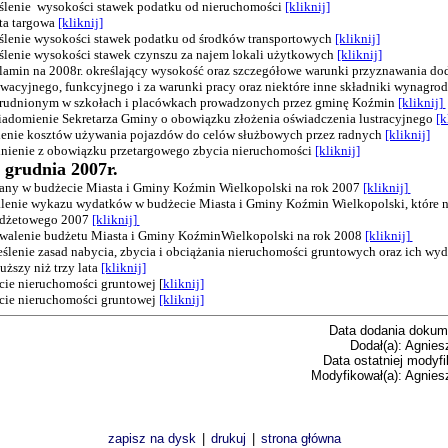
eślenie wysokości stawek podatku od nieruchomości
[kliknij]
ata targowa
[kliknij]
eślenie wysokości stawek podatku od środków transportowych
[kliknij]
eślenie wysokości stawek czynszu za najem lokali użytkowych
[kliknij]
ulamin na 2008r. określający wysokość oraz szczegółowe warunki przyznawania do
wacyjnego, funkcyjnego i za warunki pracy oraz niektóre inne składniki wynagro
trudnionym w szkołach i placówkach prowadzonych przez gminę Koźmin
[kliknij]
iadomienie Sekretarza Gminy o obowiązku złożenia oświadczenia lustracyjnego
[k
alenie kosztów używania pojazdów do celów służbowych przez radnych
[kliknij]
lnienie z obowiązku przetargowego zbycia nieruchomości
[kliknij]
8 grudnia 2007r.
iany w budżecie Miasta i Gminy Koźmin Wielkopolski na rok 2007
[kliknij]
talenie wykazu wydatków w budżecie Miasta i Gminy Koźmin Wielkopolski, które n
udżetowego 2007
[kliknij]
hwalenie budżetu Miasta i Gminy KoźminWielkopolski na rok 2008
[kliknij]
eślenie zasad nabycia, zbycia i obciążania nieruchomości gruntowych oraz ich wyd
uższy niż trzy lata
[kliknij]
cie nieruchomości gruntowej [
kliknij]
ycie nieruchomości gruntowej
[kliknij]
Data dodania dokum
Dodał(a): Agnies
Data ostatniej modyfi
Modyfikował(a): Agnies
zapisz na dysk
|
drukuj
|
strona główna