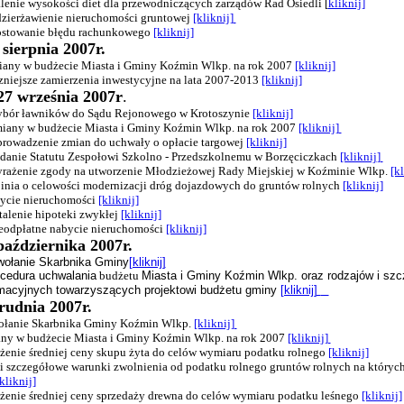
alenie wysokości diet dla przewodniczących zarządów Rad Osiedli [
kliknij]
dzierżawienie nieruchomości gruntowej
[kliknij]
rostowanie błędu rachunkowego
[kliknij]
 sierpnia 2007r.
miany w budżecie Miasta i Gminy Koźmin Wlkp. na rok 2007
[kliknij]
zniejsze zamierzenia inwestycyjne na lata 2007-2013
[kliknij]
 27 września 2007r
.
wybór ławników do Sądu Rejonowego w Krotoszynie
[kliknij]
zmiany w budżecie Miasta i Gminy Koźmin Wlkp. na rok 2007
[kliknij]
wprowadzenie zmian do uchwały o opłacie targowej
[kliknij]
nadanie Statutu Zespołowi Szkolno - Przedszkolnemu w Borzęciczkach
[kliknij
]
wyrażenie zgody na utworzenie Młodzieżowej Rady Miejskiej w Koźminie Wlkp.
[k
opinia o celowości modernizacji dróg dojazdowych do gruntów rolnych
[kliknij]
zbycie nieruchomości
[kliknij]
stalenie hipoteki zwykłej
[kliknij]
nieodpłatne nabycie nieruchomości
[kliknij]
października 2007r.
dwołanie Skarbnika Gminy
[kliknij]
ocedura uchwalania
budżetu
Miasta i Gminy Koźmin Wlkp. oraz rodzajów i sz
rmacyjnych towarzyszących projektowi budżetu gminy
[kliknij]
grudnia 2007r.
wołanie Skarbnika Gminy Koźmin Wlkp.
[kliknij]
any w budżecie Miasta i Gminy Koźmin Wlkp. na rok 2007
[kliknij]
iżenie średniej ceny skupu żyta do celów wymiaru podatku rolnego
[kliknij]
 i szczegółowe warunki zwolnienia od podatku rolnego gruntów rolnych na któryc
kliknij]
iżenie średniej ceny sprzedaży drewna do celów wymiaru podatku leśnego
[kliknij]