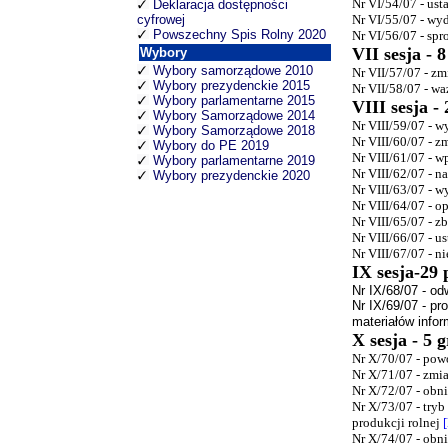
Nr VI/54/07 - ust
Deklaracja dostępności
cyfrowej
Nr VI/55/07 - wy
Powszechny Spis Rolny 2020
Nr VI/56/07 - sp
VII sesja - 8
Wybory
Wybory samorządowe 2010
Nr VII/57/07 - z
Wybory prezydenckie 2015
Nr VII/58/07 - wa
Wybory parlamentarne 2015
VIII sesja -
Wybory Samorządowe 2014
Nr VIII/59/07 - 
Wybory Samorządowe 2018
Nr VIII/60/07 - 
Wybory do PE 2019
Nr VIII/61/07 - 
Wybory parlamentarne 2019
Nr VIII/62/07 - 
Wybory prezydenckie 2020
Nr VIII/63/07 - 
Nr VIII/64/07 - 
Nr VIII/65/07 - 
Nr VIII/66/07 - u
Nr VIII/67/07 - 
IX sesja-29 
Nr IX/68/07 - o
Nr IX/69/07 - pr
materiałów info
X sesja - 5 
Nr X/70/07 - po
Nr X/71/07 - zmi
Nr X/72/07 - obn
Nr X/73/07 - tryb
produkcji rolnej
[
Nr X/74/07 - obn