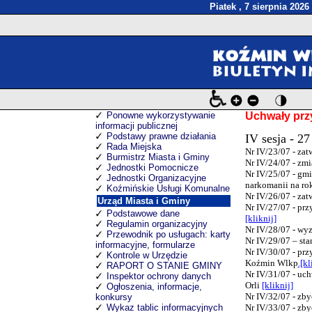
Piatek , 7 sierpnia 2026
Ponowne wykorzystywanie
Uchwały przy
informacji publicznej
Podstawy prawne działania
IV sesja - 27
Rada Miejska
Nr IV/23/07 - za
Burmistrz Miasta i Gminy
Nr IV/24/07 - zm
Jednostki Pomocnicze
Nr IV/25/07 - gm
Jednostki Organizacyjne
narkomanii na r
Koźmińskie Usługi Komunalne
Nr IV/26/07 - za
Urząd Miasta i Gminy
Nr IV/27/07 - pr
Podstawowe dane
[kliknij]
Regulamin organizacyjny
Nr IV/28/07 - wy
Przewodnik po usługach: karty
Nr IV/29/07 – s
informacyjne, formularze
Nr IV/30/07 - pr
Kontrole w Urzędzie
Koźmin Wlkp
.[kl
RAPORT O STANIE GMINY
Nr IV/31/07 - uc
Inspektor ochrony danych
Orli
[kliknij]
Ogłoszenia, informacje,
Nr IV/32/07 - zb
konkursy
Wykaz tablic informacyjnych
Nr IV/33/07 - zb