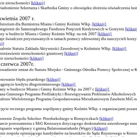
cie nieruchomości [
kliknij]
wiadomienie Sekretarza i Skarbnika Gminy o obowiązku złożenia oświadczenia lus
kwietnia 2007 r.
olutorium dla Burmistrza Miasta i Gminy Koźmin Wlkp.
[kliknij]
ystąpienie do Samorządowego Funduszu Poręczeń Kredytowych w Gostyniu
[klikni
any w budżecie Miasta i Gminy Koźmin Wlkp. na rok 2007
[kliknij]
zaje świadczen przyznawanych w ramach pomocy zdrowotnej dla nauczycieli korzys
ij]
walenie Statutu Zakładu Aktywności Zawodowej w Koźminie Wlkp.
[kliknij]
zierżawienie nieruchomości gruntowej
[kliknij]
cie nieruchomości
[kliknij]
7 czerwca 2007r.
rowadzenie zmian do Statutu Miejsko - Gminnego Ośrodka Pomocy Społecznej w 
ostowanie błędu pisarskiego
[kliknij]
ciągnięcie kredytu długoterminowego
[kliknij]
iany w budżecie Miasta i Gminy Koźmin Wlkp. na 2007 r. [
kliknij]
miana Gminnego Programu Profilaktyki i Rozwiązywania Problemów Alkoholowych
walenie Wieloletniego Programu Gospodarowania Mieszkaniowym Zasobem MiG na 
zyjęcie rocznego programu współpracy gminy Koźmin Wlkp. z organizacjami poz
worzenie Zespołu Szkolno- Przedszkolnego w Borzęciczkach
[kliknij]
warcie porozumienia z MiG Krotoszyn dotyczącego doskonalenia zawodowego nau
wiązanie współpracy z gminą Balatonmariafurdo (Węgry)
[kliknij]
anie zespołu opiniującego kandydatów na ławników do Sądu Rejonowego w Kroto