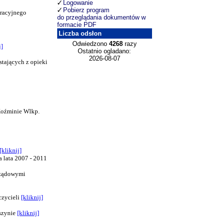
Logowanie
Pobierz program
tracyjnego
do przeglądania dokumentów w
formacie PDF
Liczba odsłon
Odwiedzono
4268
razy
j]
Ostatnio ogladano:
2026-08-07
tających z opieki
Koźminie Wlkp.
[kliknij]
lata 2007 - 2011
arządowymi
czycieli
[kliknij]
szynie
[kliknij]