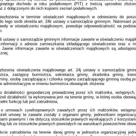
gniętego dochodu w roku podatkowym (PIT) z treścią uprzednio złożo
z z dołączonymi do nich kopiami zeznań podatkowych.
iezłożenia w terminie oświadczeń majątkowych w odniesieniu do posz
o tego osób określa art. 24k ustawy o samorządzie gminnym. Natomiast p
prawdy w oświadczeniu majątkowym, powoduje odpowiedzialność na podstaw
o.
24i ustawy o samorządzie gminnym informacje zawarte w oświadczeniu mają
informacji o adresie zamieszkania składającego oświadczenie oraz o mi
 Jawne informacje zawarte w oświadczeniach majątkowych są udostępnia
cznej.
 złożenia oświadczenia majątkowego art. 24j ustawy o samorządzie gmi
strza, zastępcę burmistrza, sekretarza gminy, skarbnika gminy, kiero
gminy, osobę zarządzająca i członka organu zarządzającego gminną osobą p
e administracyjne w imieniu burmistrza obowiązek złożenia:
o działalności gospodarczej prowadzonej przez ich małżonka, wstępnych
żeli działalność ta wykonywana jest na terenie gminy, w której osoba obowi
ełni funkcję lub jest zatrudniona,
 o umowach cywilnoprawnych zawartych przez ich małżonków, wstępny
eżeli umowy te zawarte zostały z organami gminy, jednostkami organizac
ami prawnymi i nie dotyczą stosunków prawnych wynikających z korzystan
ług lub ze stosunków prawnych powstałych na warunkach powszechnie obow
fakcie zatrudnienia na terenie danej gminy w jednostce organizacyjnej jed