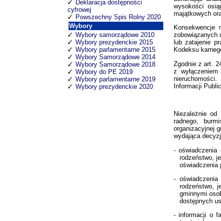
Deklaracja dostępności
wysokości osią
cyfrowej
majątkowych ora
Powszechny Spis Rolny 2020
Wybory
Konsekwencje n
Wybory samorządowe 2010
zobowiązanych d
Wybory prezydenckie 2015
lub zatajenie 
Wybory parlamentarne 2015
Kodeksu karneg
Wybory Samorządowe 2014
Zgodnie z art. 
Wybory Samorządowe 2018
z wyłączeniem 
Wybory do PE 2019
nieruchomości.
Wybory parlamentarne 2019
Informacji Publi
Wybory prezydenckie 2020
Niezależnie od
radnego, burmi
organizacyjnej 
wydająca decyzj
- oświadczenia 
rodzeństwo, je
oświadczenia p
- oświadczenia
rodzeństwo, j
gminnymi osob
dostępnych us
- informacji o 