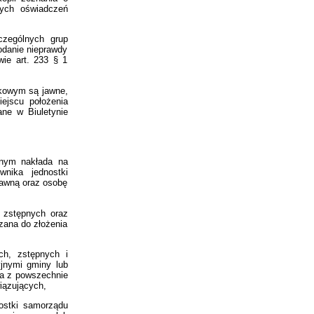
nych oświadczeń
czególnych grup
odanie nieprawdy
ie art. 233 § 1
tkowym są jawne,
ejscu położenia
ne w Biuletynie
nnym nakłada na
wnika jednostki
rawną oraz osobę
, zstępnych oraz
ązana do złożenia
ch, zstępnych i
yjnymi gminy lub
ia z powszechnie
iązujących,
nostki samorządu