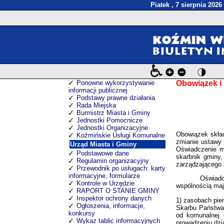
Piatek , 7 sierpnia 2026
Ponowne wykorzystywanie
Obowiązek i
informacji publicznej
Podstawy prawne działania
Rada Miejska
Burmistrz Miasta i Gminy
Jednostki Pomocnicze
Jednostki Organizacyjne
Obowiązek skład
Koźmińskie Usługi Komunalne
zmianie ustawy 
Urząd Miasta i Gminy
Oświadczenie ma
Podstawowe dane
skarbnik gminy,
Regulamin organizacyjny
zarządzającego 
Przewodnik po usługach: karty
informacyjne, formularze
Oświadc
Kontrole w Urzędzie
wspólnością maj
RAPORT O STANIE GMINY
Inspektor ochrony danych
1) zasobach pie
Ogłoszenia, informacje,
Skarbu Państwa,
konkursy
od komunalnej 
Wykaz tablic informacyjnych
prowadzeniu dzi