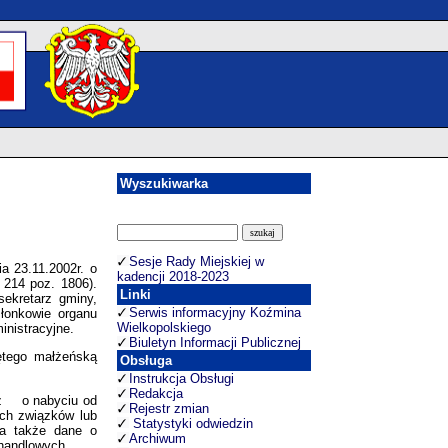
Wyszukiwarka
Sesje Rady Miejskiej w
a 23.11.2002r. o
kadencji 2018-2023
 214 poz. 1806).
Linki
sekretarz gminy,
Serwis informacyjny Koźmina
złonkowie organu
Wielkopolskiego
nistracyjne.
Biuletyn Informacji Publicznej
ętego małżeńską
Obsługa
Instrukcja Obsługi
Redakcja
raz o nabyciu od
Rejestr zmian
ich związków lub
Statystyki odwiedzin
 a także dane o
Archiwum
handlowych,