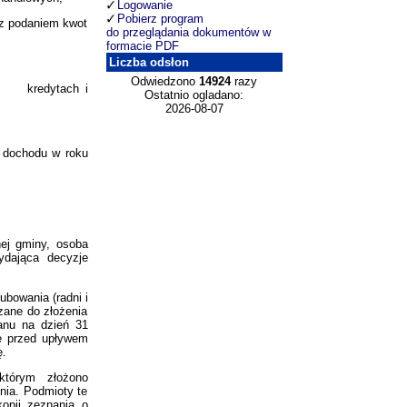
Logowanie
Pobierz program
 z podaniem kwot
do przeglądania dokumentów w
formacie PDF
Liczba odsłon
Odwiedzono
14924
razy
ych kredytach i
Ostatnio ogladano:
2026-08-07
 dochodu w roku
nej gminy, osoba
ydająca decyzje
ubowania (radni i
zane do złożenia
anu na dzień 31
ce przed upływem
ę.
którym złożono
nia. Podmioty te
kopii zeznania o