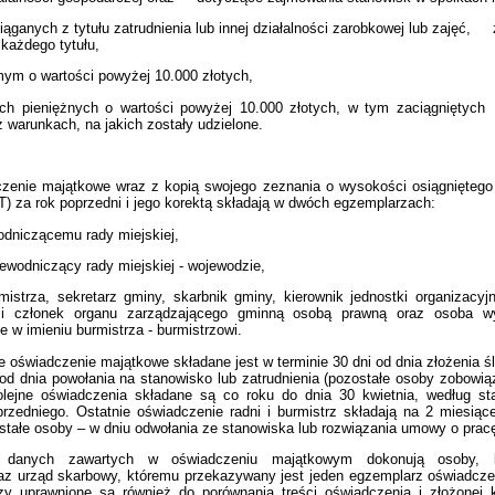
iąganych z tytułu zatrudnienia lub innej działalności zarobkowej lub zajęć,
każdego tytułu,
mym o wartości powyżej 10.000 złotych,
ach pieniężnych o wartości powyżej 10.000 złotych, w tym zaciągnięt
 warunkach, na jakich zostały udzielone.
zenie majątkowe wraz z kopią swojego zeznania o wysokości osiągniętego
) za rok poprzedni i jego korektą składają w dwóch egzemplarzach:
odniczącemu rady miejskiej,
zewodniczący rady miejskiej - wojewodzie,
mistrza, sekretarz gminy, skarbnik gminy, kierownik jednostki organizacyj
 i członek organu zarządzającego gminną osobą prawną oraz osoba w
e w imieniu burmistrza - burmistrzowi.
 oświadczenie majątkowe składane jest w terminie 30 dni od dnia złożenia śl
 od dnia powołania na stanowisko lub zatrudnienia (pozostałe osoby zobowią
olejne oświadczenia składane są co roku do dnia 30 kwietnia, według st
przedniego. Ostatnie oświadczenie radni i burmistrz składają na 2 miesią
ostałe osoby – w dniu odwołania ze stanowiska lub rozwiązania umowy o prac
y danych zawartych w oświadczeniu majątkowym dokonują osoby, 
az urząd skarbowy, któremu przekazywany jest jeden egzemplarz oświadcze
zy uprawnione są również do porównania treści oświadczenia i złożonej 