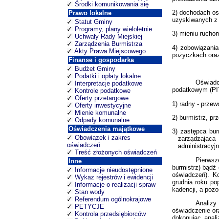
Środki komunikowania się
2) dochodach os
Prawo lokalne
uzyskiwanych z 
Statut Gminy
Programy, plany wieloletnie
3) mieniu rucho
Uchwały Rady Miejskiej
Zarządzenia Burmistrza
4) zobowiązani
Akty Prawa Miejscowego
pożyczkach oraz
Finanse i gospodarka
Budżet Gminy
Podatki i opłaty lokalne
Oświadc
Interpretacje podatkowe
podatkowym (PIT
Kontrole podatkowe
Oferty przetargowe
1) radny - przew
Oferty inwestycyjne
Mienie komunalne
2) burmistrz, pr
Odpady komunalne
Oświadczenia majątkowe
3) zastępca bur
Obowiązek i zakres
zarządzająca
oświadczeń
administracyjn
Treść złożonych oświadczeń
Pierwsze
Inne
burmistrz) bądź
Informacje nieudostępnione
oświadczeń). K
Wykaz rejestrów i ewidencji
grudnia roku po
Informacje o realizacji spraw
kadencji, a poz
Stan wody
Referendum ogólnokrajowe
Analiz
PETYCJE
oświadczenie or
Kontrola przedsiębiorców
dokonując anali