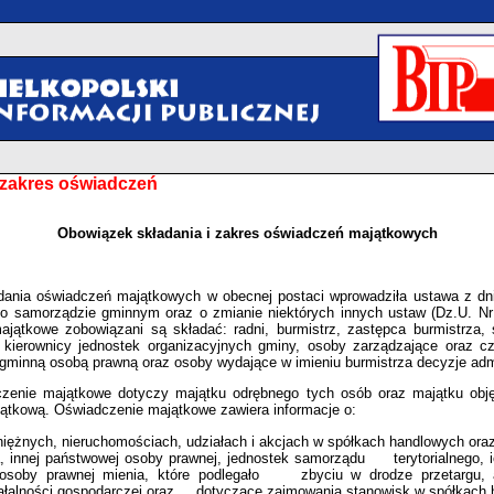
 zakres oświadczeń
Obowiązek składania i zakres oświadczeń majątkowych
ania oświadczeń majątkowych w obecnej postaci wprowadziła ustawa z dni
o samorządzie gminnym oraz o zmianie niektórych innych ustaw (Dz.U. Nr
jątkowe zobowiązani są składać: radni, burmistrz, zastępca burmistrza, 
 kierownicy jednostek organizacyjnych gminy, osoby zarządzające oraz c
gminną osobą prawną oraz osoby wydające w imieniu burmistrza decyzje admi
zenie majątkowe dotyczy majątku odrębnego tych osób oraz majątku obj
ątkową. Oświadczenie majątkowe zawiera informacje o:
niężnych, nieruchomościach, udziałach i akcjach w spółkach handlowych o
 innej państwowej osoby prawnej, jednostek samorządu terytorialnego, 
osoby prawnej mienia, które podlegało zbyciu w drodze przetargu,
ałalności gospodarczej oraz dotyczące zajmowania stanowisk w spółkach 