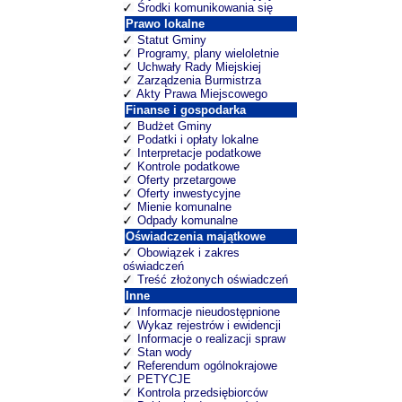
Środki komunikowania się
Prawo lokalne
Statut Gminy
Programy, plany wieloletnie
Uchwały Rady Miejskiej
Zarządzenia Burmistrza
Akty Prawa Miejscowego
Finanse i gospodarka
Budżet Gminy
Podatki i opłaty lokalne
Interpretacje podatkowe
Kontrole podatkowe
Oferty przetargowe
Oferty inwestycyjne
Mienie komunalne
Odpady komunalne
Oświadczenia majątkowe
Obowiązek i zakres
oświadczeń
Treść złożonych oświadczeń
Inne
Informacje nieudostępnione
Wykaz rejestrów i ewidencji
Informacje o realizacji spraw
Stan wody
Referendum ogólnokrajowe
PETYCJE
Kontrola przedsiębiorców