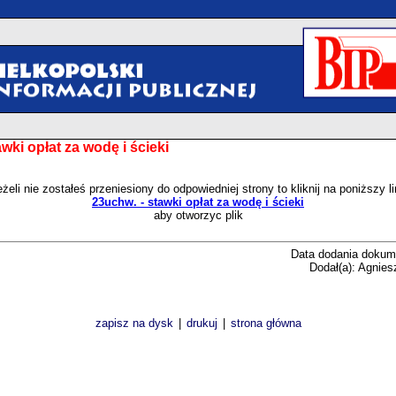
wki opłat za wodę i ścieki
żeli nie zostałeś przeniesiony do odpowiedniej strony to kliknij na poniższy l
23uchw. - stawki opłat za wodę i ścieki
aby otworzyc plik
Data dodania dokum
Dodał(a): Agnies
zapisz na dysk
|
drukuj
|
strona główna