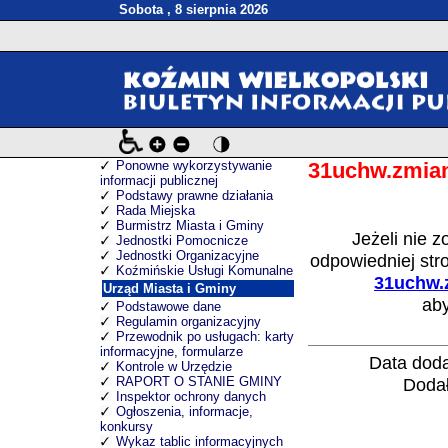
Sobota , 8 sierpnia 2026
Ponowne wykorzystywanie
31uchw.zmian
informacji publicznej
Podstawy prawne działania
Rada Miejska
Burmistrz Miasta i Gminy
Jeżeli nie z
Jednostki Pomocnicze
Jednostki Organizacyjne
odpowiedniej stron
Koźmińskie Usługi Komunalne
31uchw.
Urząd Miasta i Gminy
aby
Podstawowe dane
Regulamin organizacyjny
Przewodnik po usługach: karty
informacyjne, formularze
Data dod
Kontrole w Urzędzie
RAPORT O STANIE GMINY
Dodał
Inspektor ochrony danych
Ogłoszenia, informacje,
konkursy
Wykaz tablic informacyjnych