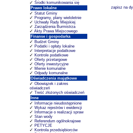
Środki komunikowania się
zapisz na d
Prawo lokalne
Statut Gminy
Programy, plany wieloletnie
Uchwały Rady Miejskiej
Zarządzenia Burmistrza
Akty Prawa Miejscowego
Finanse i gospodarka
Budżet Gminy
Podatki i opłaty lokalne
Interpretacje podatkowe
Kontrole podatkowe
Oferty przetargowe
Oferty inwestycyjne
Mienie komunalne
Odpady komunalne
Oświadczenia majątkowe
Obowiązek i zakres
oświadczeń
Treść złożonych oświadczeń
Inne
Informacje nieudostępnione
Wykaz rejestrów i ewidencji
Informacje o realizacji spraw
Stan wody
Referendum ogólnokrajowe
PETYCJE
Kontrola przedsiębiorców