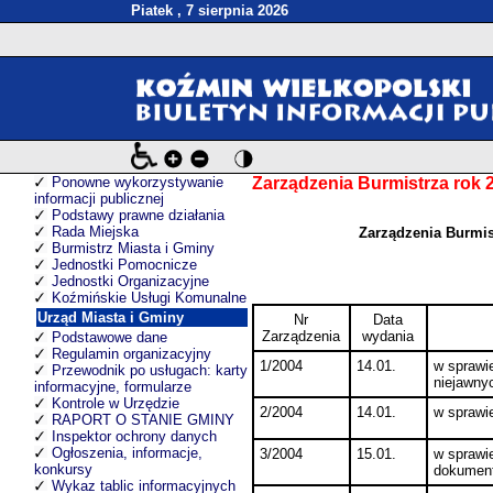
Piatek , 7 sierpnia 2026
Ponowne wykorzystywanie
Zarządzenia Burmistrza rok 
informacji publicznej
Podstawy prawne działania
Rada Miejska
Zarządzenia Burmis
Burmistrz Miasta i Gminy
Jednostki Pomocnicze
Jednostki Organizacyjne
Koźmińskie Usługi Komunalne
Urząd Miasta i Gminy
Nr
Data
Zarządzenia
wydania
Podstawowe dane
Regulamin organizacyjny
1/2004
14.01.
w sprawi
Przewodnik po usługach: karty
niejawny
informacyjne, formularze
Kontrole w Urzędzie
2/2004
14.01.
w sprawi
RAPORT O STANIE GMINY
Inspektor ochrony danych
Ogłoszenia, informacje,
3/2004
15.01.
w sprawi
konkursy
dokument
Wykaz tablic informacyjnych