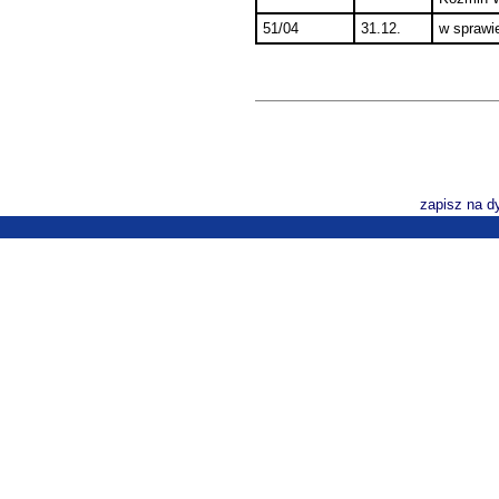
51/04
31.12.
w sprawie
zapisz na d