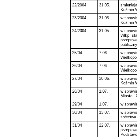
22/2004
31.05.
zmieniaj
Koźmin W
23/2004
31.05.
w sprawi
Koźmin W
24/2004
31.05.
w sprawi
Wlkp. sta
przeprow
publiczn
25/04
7.06.
w sprawi
Wielkopol
26/04
7.06.
w sprawi
Wielkopo
27/04
30.06.
w sprawi
Koźmin W
28/04
1.07.
w sprawi
Miasta i
29/04
1.07.
w sprawie
30/04
13.07.
w sprawi
sołectwa
31/04
22.07.
w sprawi
przeprow
Podstawo