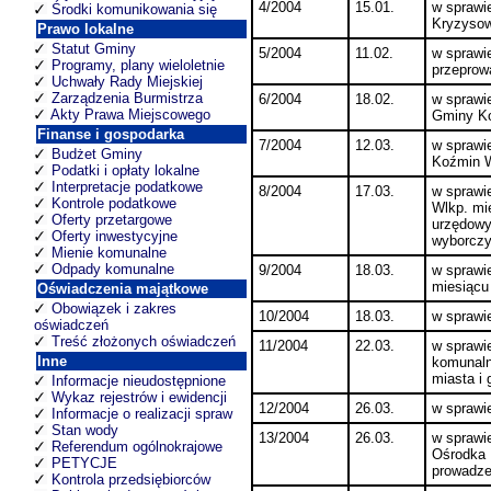
4/2004
15.01.
w sprawi
Środki komunikowania się
Kryzyso
Prawo lokalne
Statut Gminy
5/2004
11.02.
w sprawie
Programy, plany wieloletnie
przeprow
Uchwały Rady Miejskiej
Zarządzenia Burmistrza
6/2004
18.02.
w sprawi
Akty Prawa Miejscowego
Gminy Ko
Finanse i gospodarka
7/2004
12.03.
w sprawi
Budżet Gminy
Koźmin W
Podatki i opłaty lokalne
Interpretacje podatkowe
8/2004
17.03.
w sprawi
Kontrole podatkowe
Wlkp. mi
Oferty przetargowe
urzędowy
Oferty inwestycyjne
wyborczy
Mienie komunalne
Odpady komunalne
9/2004
18.03.
w sprawi
miesiącu 
Oświadczenia majątkowe
Obowiązek i zakres
10/2004
18.03.
w sprawie
oświadczeń
Treść złożonych oświadczeń
11/2004
22.03.
w sprawi
Inne
komunalny
miasta i
Informacje nieudostępnione
Wykaz rejestrów i ewidencji
12/2004
26.03.
w sprawi
Informacje o realizacji spraw
Stan wody
13/2004
26.03.
w sprawi
Referendum ogólnokrajowe
Ośrodka 
PETYCJE
prowadze
Kontrola przedsiębiorców