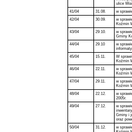
ulice Wia
41/04
31.08.
w sprawie
42/04
30.09.
w sprawi
Koźmin W
43/04
29.10.
w sprawie
Gminy K
44/04
29.10
w sprawie
informat
45/04
15.11.
W sprawi
Koźmin W
46/04
22.11.
w sprawi
Koźmin W
47/04
29.11.
w sprawi
Koźmin W
48/04
22.12.
w sprawi
2005r.
49/04
27.12.
w sprawie
inwentar
Gminy i 
oraz powo
50/04
31.12.
w sprawi
Koźmin W