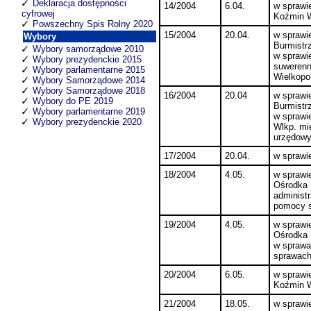
Deklaracja dostępności
14/2004
6.04.
w sprawi
cyfrowej
Koźmin W
Powszechny Spis Rolny 2020
15/2004
20.04.
w sprawi
Wybory
Burmistr
Wybory samorządowe 2010
w sprawi
Wybory prezydenckie 2015
suwerenno
Wybory parlamentarne 2015
Wielkopol
Wybory Samorządowe 2014
Wybory Samorządowe 2018
16/2004
20.04
w sprawi
Wybory do PE 2019
Burmistr
Wybory parlamentarne 2019
w sprawi
Wybory prezydenckie 2020
Wlkp. mi
urzędowy
17/2004
20.04.
w sprawie
18/2004
4.05.
w sprawi
Ośrodka 
administ
pomocy s
19/2004
4.05.
w sprawi
Ośrodka 
w sprawa
sprawach
20/2004
6.05.
w sprawi
Koźmin W
21/2004
18.05.
w sprawi